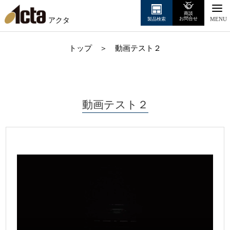
商談
アクタ
お問合せ
製品検索
MENU
トップ
＞
動画テスト２
動画テスト２