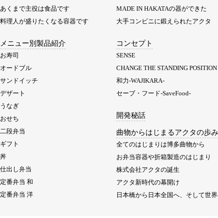
あくまで主役は食品です
MADE IN HAKATAの器ができた
料理人が盛りたくなる容器です
大手コンビニに鍛えられたアクタ
メニュー別製品紹介
コンセプト
お寿司
SENSE
オードブル
CHANGE THE STANDING POSITION
サンドイッチ
和力-WAJIKARA-
デザート
セーブ・フード-SaveFood-
うなぎ
開発秘話
おせち
二段弁当
曲物からはじまるアクタの歩
ギフト
全てのはじまりは博多曲物から
丼
お弁当容器や折箱製造のはじまり
仕出し弁当
株式会社アクタの誕生
定番弁当 和
アクタ新時代の幕開け
定番弁当 洋
日本橋から日本全国へ、そして世界