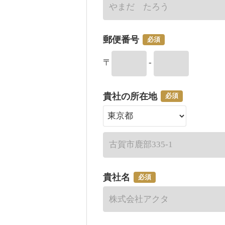
郵便番号
必須
〒
-
貴社の所在地
必須
貴社名
必須