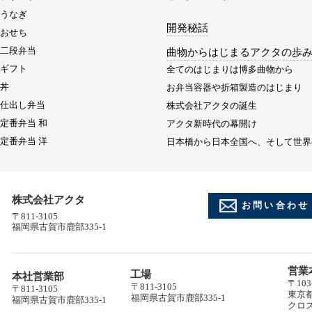
うなぎ
開発秘話
おせち
二段弁当
曲物からはじまるアクタの歩
ギフト
全てのはじまりは博多曲物から
丼
お弁当容器や折箱製造のはじまり
仕出し弁当
株式会社アクタの誕生
定番弁当 和
アクタ新時代の幕開け
定番弁当 洋
日本橋から日本全国へ、そして世界
株式会社アクタ
お問い合わせ
〒811-3105
福岡県古賀市鹿部335-1
営業
工場
本社営業部
〒103
〒811-3105
〒811-3105
東京都
福岡県古賀市鹿部335-1
福岡県古賀市鹿部335-1
クロ