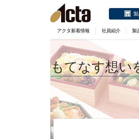
製
アクタ新着情報
社員紹介
製
もてなす想い