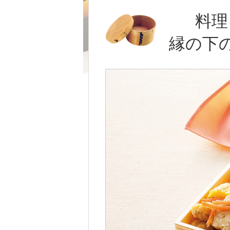
料理
縁の下