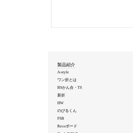
製品紹介
A-style
ワン折とは
BSかん合・TS
新折
HW
のびるくん
FSB
Recoボード