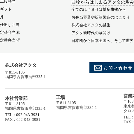
二段弁当
曲物からはじまるアクタの歩
ギフト
全てのはじまりは博多曲物から
丼
お弁当容器や折箱製造のはじまり
仕出し弁当
株式会社アクタの誕生
定番弁当 和
アクタ新時代の幕開け
定番弁当 洋
日本橋から日本全国へ、そして世界
株式会社アクタ
お問い合わせ
〒811-3105
福岡県古賀市鹿部335-1
営業
工場
本社営業部
〒103
〒811-3105
〒811-3105
東京都
福岡県古賀市鹿部335-1
福岡県古賀市鹿部335-1
クロ
TEL：092-943-3931
TEL：
FAX：092-943-3981
FAX：