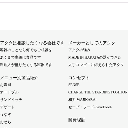
アクタは相談したくなる会社です
メーカーとしてのアクタ
容器のことなら何でもご相談を
アクタの強み
あくまで主役は食品です
MADE IN HAKATAの器ができた
料理人が盛りたくなる容器です
大手コンビニに鍛えられたアクタ
メニュー別製品紹介
コンセプト
お寿司
SENSE
オードブル
CHANGE THE STANDING POSITION
サンドイッチ
和力-WAJIKARA-
デザート
セーブ・フード-SaveFood-
うなぎ
開発秘話
おせち