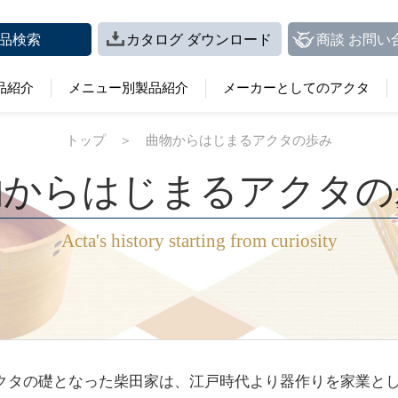
品検索
カタログ ダウンロード
商談 お問い
品紹介
メニュー別製品紹介
メーカーとしてのアクタ
トップ
＞
曲物からはじまるアクタの歩み
物からはじまるアクタの
Acta's history starting from curiosity
クタの礎となった柴田家は、江戸時代より器作りを家業と