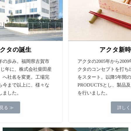
アクタの誕生
アクタ新時
04年の歩み。福岡県古賀市
アクタの2005年から20
同じ年に、株式会社柴田産
クタのコンセプトを打ち
」へ社名を変更。工場完
をスタート。以降5年間のコ
ら今まで以上に、様々な
PRODUCTSとし、製
しました。
を行いました。
見る ≫
詳しく