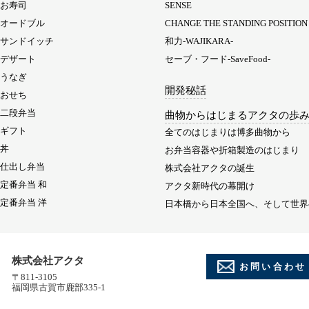
お寿司
SENSE
オードブル
CHANGE THE STANDING POSITION
サンドイッチ
和力-WAJIKARA-
デザート
セーブ・フード-SaveFood-
うなぎ
開発秘話
おせち
二段弁当
曲物からはじまるアクタの歩
ギフト
全てのはじまりは博多曲物から
丼
お弁当容器や折箱製造のはじまり
仕出し弁当
株式会社アクタの誕生
定番弁当 和
アクタ新時代の幕開け
定番弁当 洋
日本橋から日本全国へ、そして世界
株式会社アクタ
お問い合わせ
〒811-3105
福岡県古賀市鹿部335-1