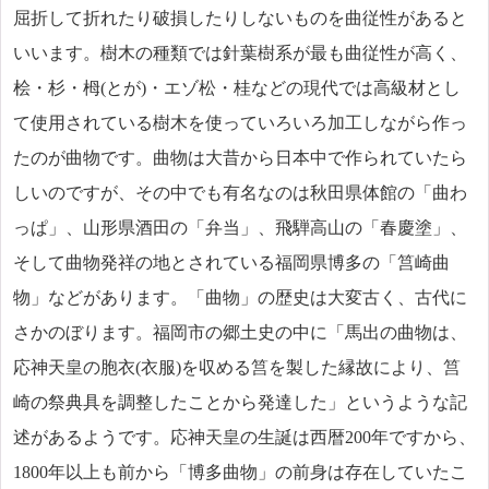
屈折して折れたり破損したりしないものを曲従性があると
いいます。樹木の種類では針葉樹系が最も曲従性が高く、
桧・杉・栂(とが)・エゾ松・桂などの現代では高級材とし
て使用されている樹木を使っていろいろ加工しながら作っ
たのが曲物です。曲物は大昔から日本中で作られていたら
しいのですが、その中でも有名なのは秋田県体館の「曲わ
っぱ」、山形県酒田の「弁当」、飛騨高山の「春慶塗」、
そして曲物発祥の地とされている福岡県博多の「筥崎曲
物」などがあります。「曲物」の歴史は大変古く、古代に
さかのぼります。福岡市の郷土史の中に「馬出の曲物は、
応神天皇の胞衣(衣服)を収める筥を製した縁故により、筥
崎の祭典具を調整したことから発達した」というような記
述があるようです。応神天皇の生誕は西暦200年ですから、
1800年以上も前から「博多曲物」の前身は存在していたこ