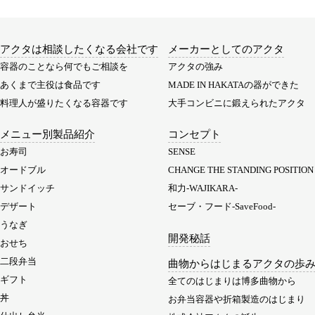
アクタは相談したくなる会社です
メーカーとしてのアクタ
容器のことなら何でもご相談を
アクタの強み
あくまで主役は食品です
MADE IN HAKATAの器ができた
料理人が盛りたくなる容器です
大手コンビニに鍛えられたアクタ
メニュー別製品紹介
コンセプト
お寿司
SENSE
オードブル
CHANGE THE STANDING POSITION
サンドイッチ
和力-WAJIKARA-
デザート
セーブ・フード-SaveFood-
うなぎ
開発秘話
おせち
二段弁当
曲物からはじまるアクタの歩
ギフト
全てのはじまりは博多曲物から
丼
お弁当容器や折箱製造のはじまり