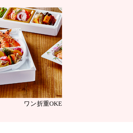
ワン折重OKE