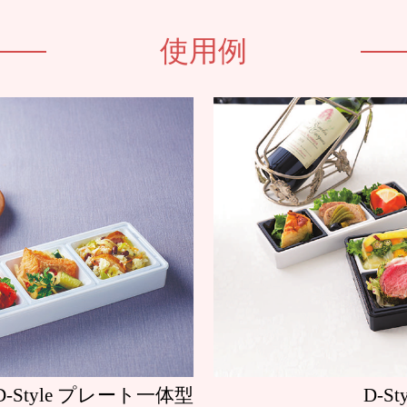
使用例
D-Style プレート一体型
D-S