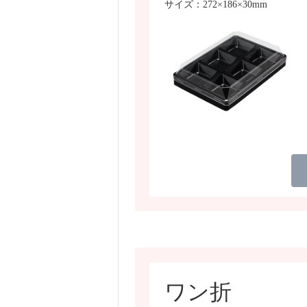
サイズ：272×186×30mm
ワン折