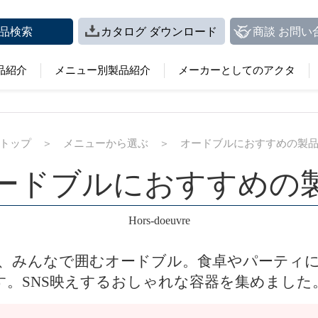
品検索
カタログ ダウンロード
商談 お問い
品紹介
メニュー別製品紹介
メーカーとしてのアクタ
トップ
＞
メニューから選ぶ
＞
オードブルにおすすめの製
ードブルにおすすめの
Hors-doeuvre
、みんなで囲むオードブル。食卓やパーティ
す。SNS映えするおしゃれな容器を集めました