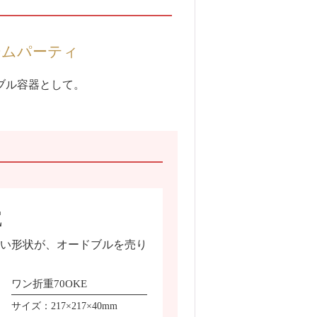
ームパーティ
ブル容器として。
E
い形状が、オードブルを売り
ワン折重70OKE
サイズ：217×217×40mm