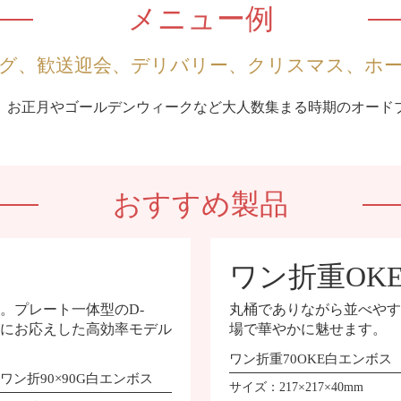
メニュー例
グ、歓送迎会、デリバリー、
クリスマス、ホ
、お正月やゴールデンウィークなど大人数集まる時期のオード
おすすめ製品
ワン折重OK
。プレート一体型のD-
丸桶でありながら並べやす
要望にお応えした高効率モデル
場で華やかに魅せます。
ワン折重70OKE白エンボス
ワン折90×90G白エンボス
サイズ：217×217×40mm