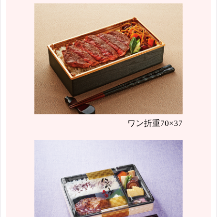
ワン折重70×37