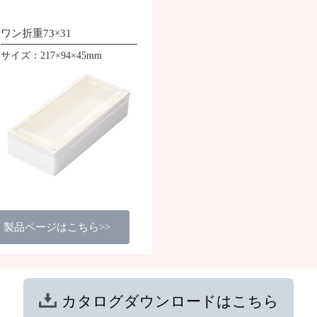
ワン折重73×31
サイズ：217×94×45mm
製品ページはこちら>>
カタログ
ダウンロードは
こちら