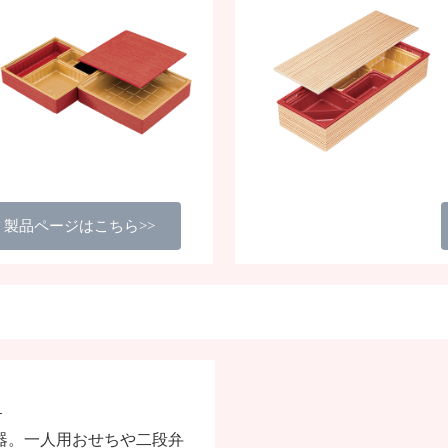
製品ページはこちら>>
1
器。一人用おせちや二段弁