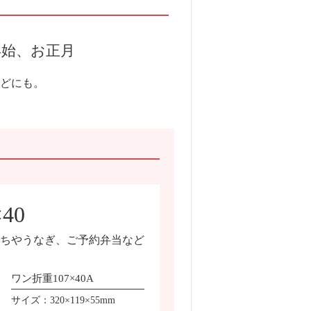
年始、お正月
どにも。
40
おせちやうなぎ、ご予約弁当など
ワン折重107×40A
サイズ：320×119×55mm