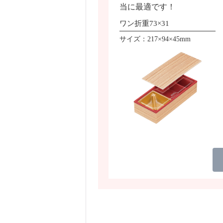
当に最適です！
ワン折重73×31
サイズ：217×94×45mm