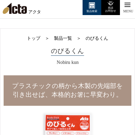
商談
アクタ
お問合せ
製品検索
MENU
トップ
＞
製品一覧
＞
のびるくん
のびるくん
Nobiru kun
プラスチックの柄から
木製の先端部を
引き出せば、
本格的お箸に早変わり。