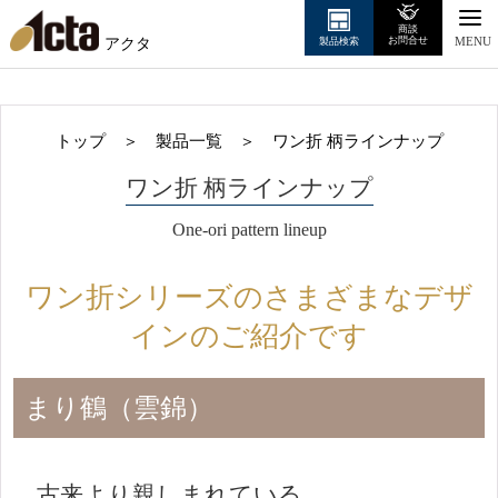
商談
アクタ
お問合せ
製品検索
MENU
トップ
＞
製品一覧
＞
ワン折 柄ラインナップ
ワン折 柄ラインナップ
One-ori pattern lineup
ワン折シリーズのさまざまなデザ
インのご紹介です
まり鶴（雲錦）
古来より親しまれている、