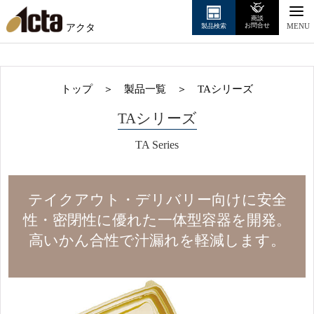
商談
アクタ
お問合せ
製品検索
MENU
トップ
＞
製品一覧
＞
TAシリーズ
TAシリーズ
TA Series
テイクアウト・デリバリー向けに安全
性・密閉性に優れた一体型容器を開発。
高いかん合性で汁漏れを軽減します。